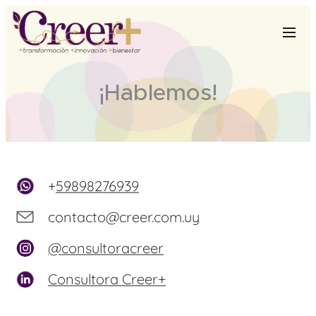
¡Hablemos!
+
59898276939
contacto@creer.com.uy
@consultoracreer
Consultora Creer+